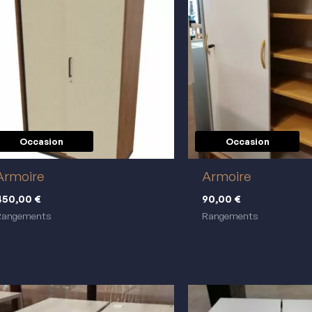
Occasion
Occasion
réemploi
réemploi
Armoire
Armoire
450,00
€
90,00
€
Rangements
Rangements