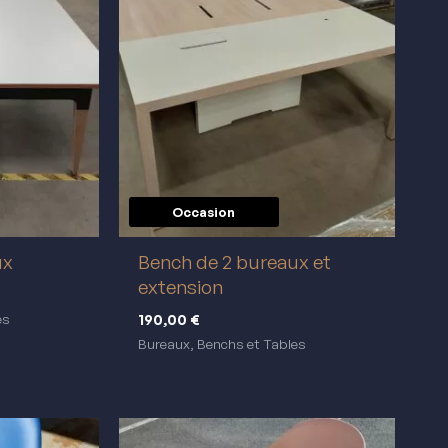
Occasion
réemploi
ux
Bench de 2 bureaux et
extension
190,00
€
es
Bureaux, Benchs et Tables