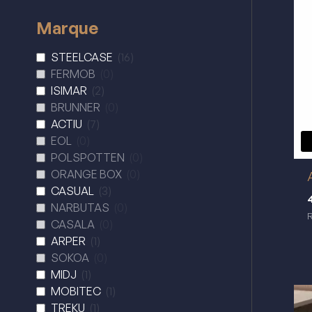
Marque
STEELCASE
(
16
)
FERMOB
(
0
)
ISIMAR
(
2
)
BRUNNER
(
0
)
ACTIU
(
7
)
EOL
(
0
)
POLSPOTTEN
(
0
)
ORANGE BOX
(
0
)
CASUAL
(
3
)
NARBUTAS
(
0
)
CASALA
(
0
)
ARPER
(
1
)
SOKOA
(
0
)
MIDJ
(
1
)
MOBITEC
(
1
)
TREKU
(
1
)