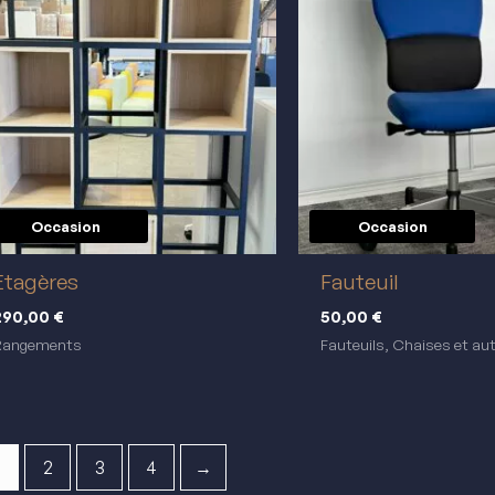
Occasion
Occasion
réemploi
réemploi
Etagères
Fauteuil
290,00
€
50,00
€
Rangements
Fauteuils, Chaises et au
2
3
4
→