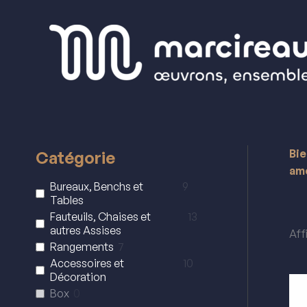
Aller
au
contenu
Bie
Catégorie
amé
Bureaux, Benchs et
9
Tables
Fauteuils, Chaises et
13
autres Assises
Aff
Rangements
7
Accessoires et
10
Décoration
Box
0