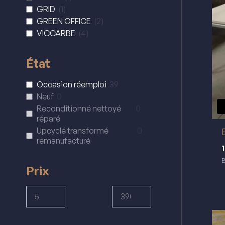
GRID
(
1
)
GREEN OFFICE
(
2
)
VICCARBE
(
4
)
État
Occasion réemploi
39
Neuf
0
Reconditionné nettoyé
0
réparé
Upcyclé transformé
0
remanufacturé
B
Prix